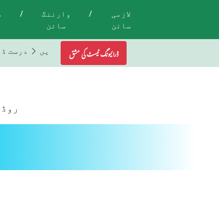
لازمی
/
وارننگ
/
م
سائن
سائن
تمام ٹریفک لائٹس اور اشاروں کی پابندی کریں
درست ڈ
ڈرائیونگ ٹیسٹ کی مشق
روڈ 