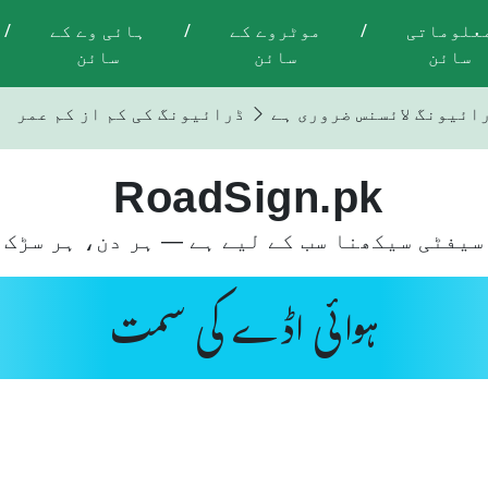
علوماتی
/
موٹروے کے
/
ہائی وے کے
/
سائن
سائن
سائن
رائیونگ لائسنس ضروری ہے
ڈرائیونگ کی کم از کم عمر 18 سال ہے
RoadSign.pk
سیفٹی سیکھنا سب کے لیے ہے — ہر دن، ہر سڑک 
ہوائی اڈے کی سمت