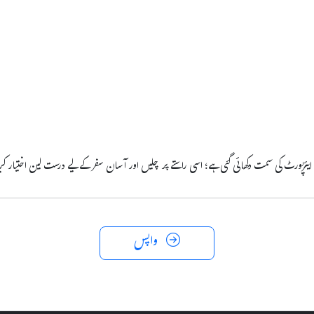
ایئرپورٹ کی سمت دکھائی گئی ہے؛ اسی راستے پر چلیں اور آسان سفر کے لیے درست لین اختیار ک
واپس