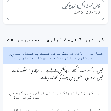
فائنل ٹیسٹ (مکس) شروع کریں
30 سوالات • 5 منٹ
ڈرائیونگ ٹیسٹ تیاری – عمومی سوالات
کیا یہ آن لائن ٹریفک سائن ٹیسٹ پاکستان میں
سرکاری ڈرائیونگ لائسنس کا امتحان ہے؟
نہیں۔ یہ کوئز صرف سیکھنے اور پریکٹس کے لیے ہے۔ یہ سرکاری ڈرائیونگ ٹیسٹ
نہیں اور نہ ہی لائسنس پاس ہونے کی ضمانت دیتا ہے۔
یہ کوئز ڈرائیونگ ٹیسٹ کی تیاری میں کیسے
مدد کرتا ہے؟
کیا اس پریکٹس ٹیسٹ کے لیے رجسٹریشن یا لاگ