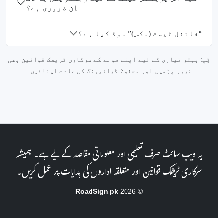
اِن ضروری ہے؟
“فائنل ٹیسٹ (مکس)” موڈ کیا ہے؟
ٹِپ: بہتر تیاری کے لیے اپنے صوبے کے سرکاری ٹریفک قوانین بھی
ضرور پڑھیں اور محفوظ ڈرائیونگ کی عادت اپنائیں۔
یہ ویب سائٹ صرف تعلیمی اور معلوماتی مقاصد کے لیے ہے۔ ہمیشہ
سرکاری ٹریفک قوانین اور متعلقہ اداروں کی ہدایات پر عمل کریں۔
RoadSign.pk
© 2026