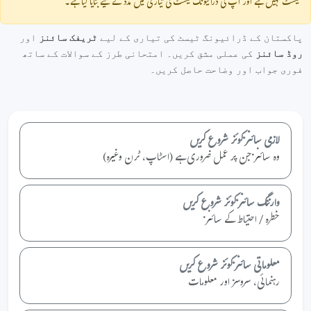
ٹیسٹ نہیں ہے اور آپ کی ڈرائیونگ ٹیسٹ کی تیاری میں مدد کے لیے بنایا گیا ہے۔
پاکستان کے ڈرائیونگ ٹیسٹ کی تیاری کے لیے
ٹریفک سائنز
اور
روڈ سائنز
کی عملی مشق کریں۔ امتحانی طرز کے سوالات کے ساتھ
فوری جواب اور وضاحت حاصل کریں۔
لازمی سائنز کوئز شروع کریں
وہ سائنز جن پر عمل ضروری ہے (اسٹاپ، ٹرن وغیرہ)
وارننگ سائنز کوئز شروع کریں
خطرہ / احتیاط کے سائنز
معلوماتی سائنز کوئز شروع کریں
رہنمائی، سروسز اور معلومات