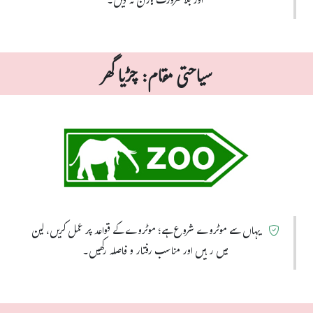
اور بلا ضرورت ہارن نہ دیں۔
سیاحتی مقام: چڑیا گھر
یہاں سے موٹروے شروع ہے؛ موٹروے کے قواعد پر عمل کریں، لین
میں رہیں اور مناسب رفتار و فاصلہ رکھیں۔