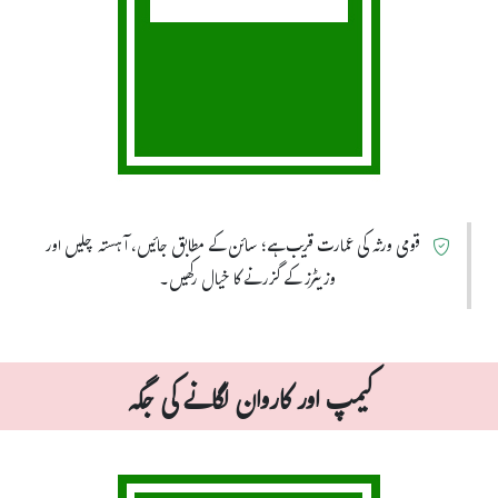
قومی ورثہ کی عمارت قریب ہے؛ سائن کے مطابق جائیں، آہستہ چلیں اور
وزیٹرز کے گزرنے کا خیال رکھیں۔
کیمپ اور کاروان لگانے کی جگہ