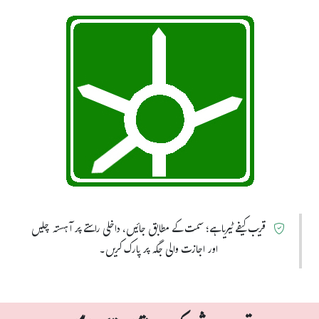
قریب کیفے ٹیریا ہے؛ سمت کے مطابق جائیں، داخلی راستے پر آہستہ چلیں
اور اجازت والی جگہ پر پارک کریں۔