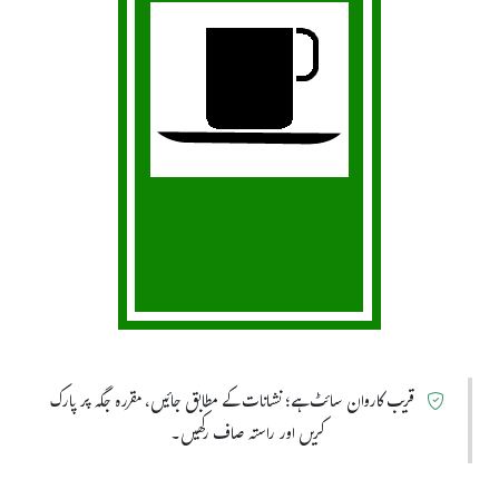
قریب کاروان سائٹ ہے؛ نشانات کے مطابق جائیں، مقررہ جگہ پر پارک
کریں اور راستہ صاف رکھیں۔