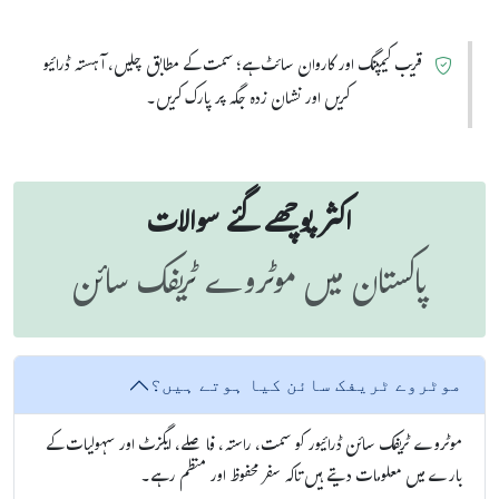
قریب کیمپنگ اور کاروان سائٹ ہے؛ سمت کے مطابق چلیں، آہستہ ڈرائیو
کریں اور نشان زدہ جگہ پر پارک کریں۔
اکثر پوچھے گئے سوالات
پاکستان میں موٹروے ٹریفک سائن
موٹروے ٹریفک سائن کیا ہوتے ہیں؟
موٹروے ٹریفک سائن ڈرائیور کو سمت، راستہ، فاصلے، ایگزٹ اور سہولیات کے
بارے میں معلومات دیتے ہیں تاکہ سفر محفوظ اور منظم رہے۔