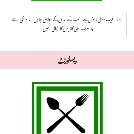
قریب ہوٹل/موٹل ہے؛ سمت کے سائن کے مطابق جائیں اور داخلی راستے
پر مڑنے والی گاڑیوں کا خیال رکھیں۔
ریسٹورنٹ