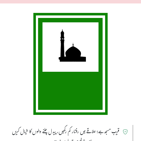
قریب مسجد ہے؛ علاقے میں رفتار کم رکھیں، پیدل چلنے والوں کا خیال کریں