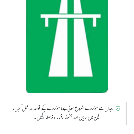
یہاں سے موٹروے شروع ہوتی ہے؛ موٹروے کے قواعد پر عمل کریں،
لین میں رہیں اور محفوظ رفتار و فاصلہ رکھیں۔