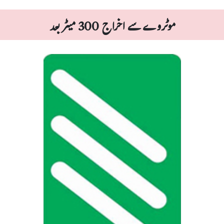
موٹروے سے اخراج 300 میٹر بعد