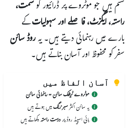
قسم ہیں جو موٹروے پر ڈرائیور کو
سمت،
راستہ، ایگزٹ، فاصلے اور سہولیات
کے
بارے میں رہنمائی دیتے ہیں۔ یہ
روڈ سائن
سفر کو محفوظ اور آسان بناتے ہیں۔
آسان الفاظ میں
موٹروے ٹریفک سائن = رہنمائی سائن
یہ سائن اکثر
سبز رنگ
میں ہوتے ہیں
ہائی اسپیڈ روڈ پر
درست راستہ
دکھاتے ہیں