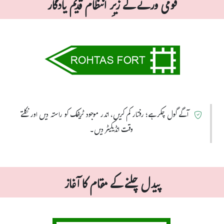
قومی ورثے کے زیرِ انتظام قدیم یادگار
آگے گول چکر ہے؛ رفتار کم کریں، اندر موجود ٹریفک کو راستہ دیں اور نکلتے
وقت انڈیکیٹر دیں۔
پیدل چلنے کے مقام کا آغاز