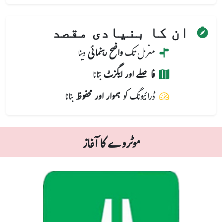
ان کا بنیادی مقصد
منزل تک
واضح رہنمائی
دینا
فاصلے اور ایگزٹ
بتانا
ڈرائیونگ کو
ہموار اور محفوظ
بنانا
موٹروے کا آغاز