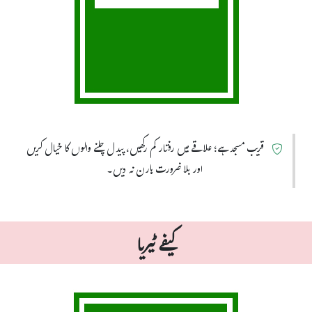
قریب مسجد ہے؛ علاقے میں رفتار کم رکھیں، پیدل چلنے والوں کا خیال کریں
اور بلا ضرورت ہارن نہ دیں۔
کیفے ٹیریا