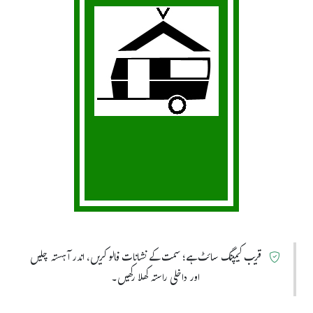
قریب کیمپنگ سائٹ ہے؛ سمت کے نشانات فالو کریں، اندر آہستہ چلیں
اور داخلی راستہ کھلا رکھیں۔