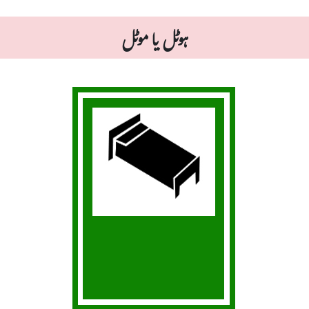
ہوٹل یا موٹل