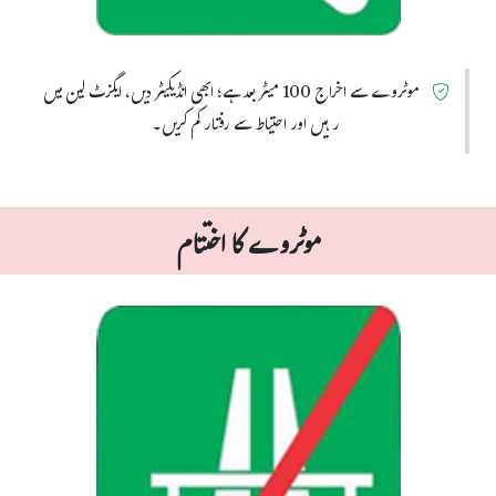
موٹروے سے اخراج 100 میٹر بعد ہے؛ ابھی انڈیکیٹر دیں، ایگزٹ لین میں
رہیں اور احتیاط سے رفتار کم کریں۔
موٹروے کا اختتام