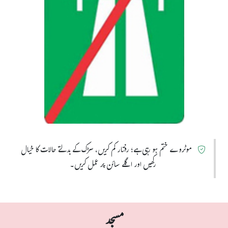
موٹروے ختم ہو رہی ہے؛ رفتار کم کریں، سڑک کے بدلتے حالات کا خیال
رکھیں اور اگلے سائن پر عمل کریں۔
مسجد