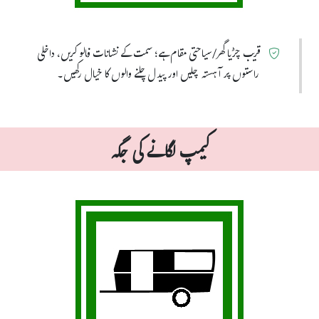
قریب چڑیا گھر/سیاحتی مقام ہے؛ سمت کے نشانات فالو کریں، داخلی
راستوں پر آہستہ چلیں اور پیدل چلنے والوں کا خیال رکھیں۔
کیمپ لگانے کی جگہ