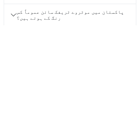
پاکستان میں موٹروے ٹریفک سائن عموماً کس
رنگ کے ہوتے ہیں؟
موٹروے ٹریفک سائن عموماً کون سی معلومات
دیتے ہیں؟
ایگزٹ سائن کب پڑھنا چاہیے؟
یہ ویب سائٹ صرف تعلیمی اور معلوماتی مقاصد کے لیے ہے۔ ہمیشہ
سرکاری ٹریفک قوانین اور متعلقہ اداروں کی ہدایات پر عمل کریں۔
RoadSign.pk
© 2026