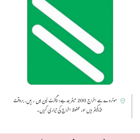
موٹروے سے اخراج 200 میٹر بعد ہے؛ ایگزٹ لین میں رہیں، بروقت
انڈیکیٹر دیں اور محفوظ اخراج کی تیاری کریں۔