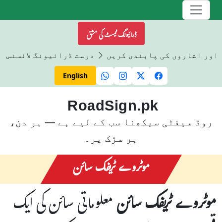
ڈرائیونگ ٹیسٹ کی مشق
ائٹس اور اشاروں کی پابندی کریں
درست ڈرائیونگ لائس
English
RoadSign.pk
روڈ سیفٹی سیکھنا سب کے لیے ہے — ہر دن،
ہر سڑک پر۔
موٹروے ٹریفک سائن
موٹروے ٹریفک سائن
معلوماتی سائن کی ایک