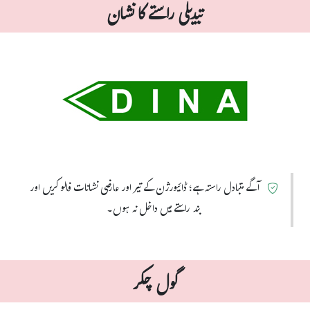
تبدیلی راستے کا نشان
آگے متبادل راستہ ہے؛ ڈائیورژن کے تیر اور عارضی نشانات فالو کریں اور
بند راستے میں داخل نہ ہوں۔
گول چکر