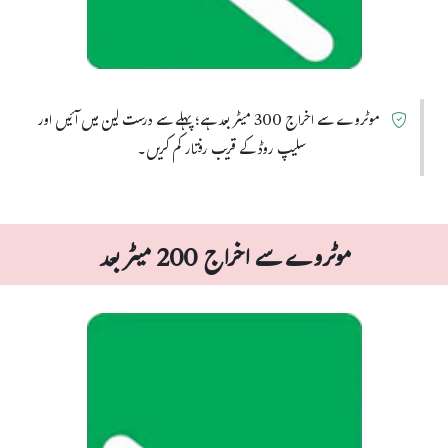
موٹروے سے اخراج 300 میٹر بعد ہے؛ پہلے سے درست لین میں آئیں اور
سلیپ روڈ کے قریب رفتار کم کریں۔
موٹروے سے اخراج 200 میٹر بعد