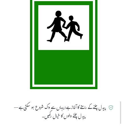
پیدل چلنے کے راستے کا آغاز ہے؛ یہاں سے واک شروع ہو سکتی ہے—
پیدل چلنے والوں کا خیال رکھیں۔