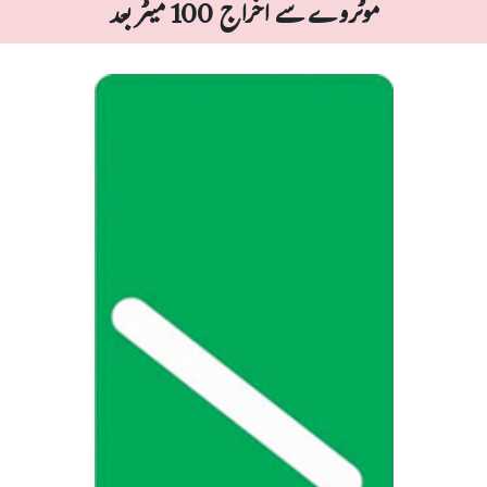
موٹروے سے اخراج 100 میٹر بعد