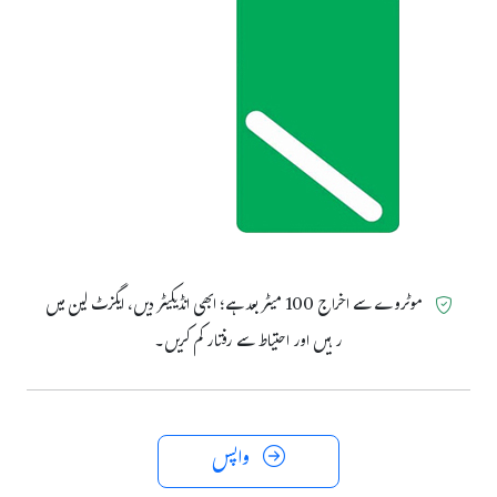
موٹروے سے اخراج 100 میٹر بعد ہے؛ ابھی انڈیکیٹر دیں، ایگزٹ لین میں
رہیں اور احتیاط سے رفتار کم کریں۔
واپس