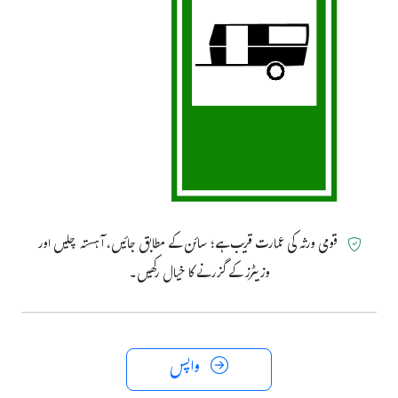
قومی ورثہ کی عمارت قریب ہے؛ سائن کے مطابق جائیں، آہستہ چلیں اور
وزیٹرز کے گزرنے کا خیال رکھیں۔
واپس