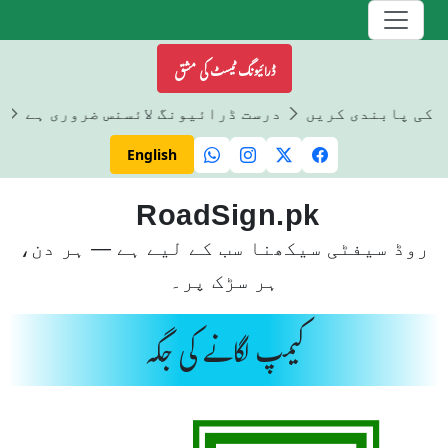
ڈرائیونگ ٹیسٹ کی مشق
ں کی پابندی کریں
درست ڈرائیونگ لائسنس ضروری ہے
ڈ
English
RoadSign.pk
روڈ سیفٹی سیکھنا سب کے لیے ہے — ہر دن،
ہر سڑک پر۔
کیمپ لگانے کی جگہ