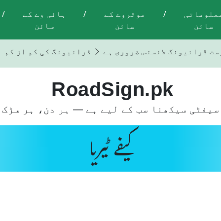
علوماتی
/
موٹروے کے
/
ہائی وے کے
/
سائن
سائن
سائن
ست ڈرائیونگ لائسنس ضروری ہے
ڈرائیونگ کی کم از کم عمر 18 س
RoadSign.pk
سیفٹی سیکھنا سب کے لیے ہے — ہر دن، ہر سڑک 
کیفے ٹیریا