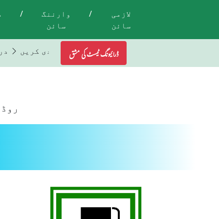
لازمی
/
وارننگ
/
م
سائن
سائن
تمام ٹریفک لائٹس اور اشاروں کی پابندی کریں
در
ڈرائیونگ ٹیسٹ کی مشق
روڈ 