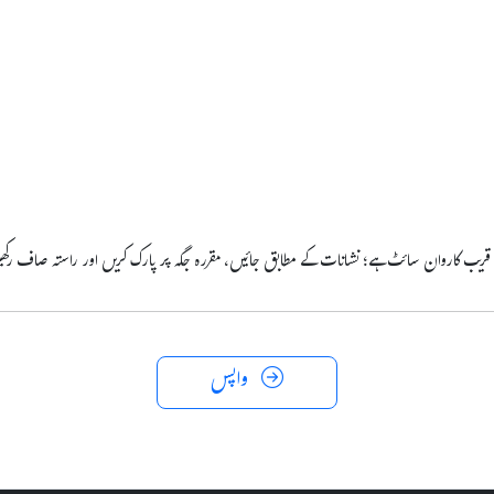
قریب کاروان سائٹ ہے؛ نشانات کے مطابق جائیں، مقررہ جگہ پر پارک کریں اور راستہ صاف رک
واپس