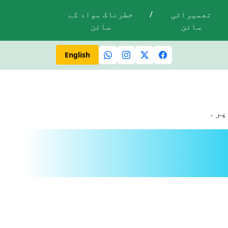
تعمیراتی
/
خطرناک مواد کے
سائن
سائن
ال ہے
حدِ رفتار کی پابندی کریں
اشارہ دیے ب
English
پر۔