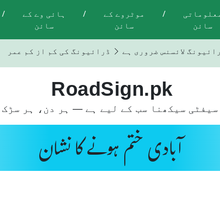
علوماتی
/
موٹروے کے
/
ہائی وے کے
/
سائن
سائن
سائن
رائیونگ لائسنس ضروری ہے
ڈرائیونگ کی کم از کم عمر 18 سال ہے
RoadSign.pk
سیفٹی سیکھنا سب کے لیے ہے — ہر دن، ہر سڑک 
آبادی ختم ہونے کا نشان