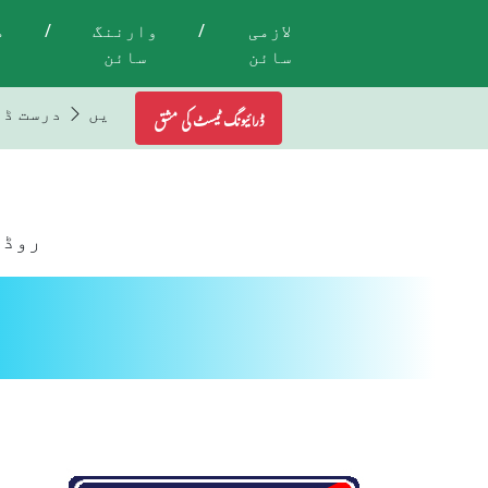
لازمی
/
وارننگ
/
م
سائن
سائن
تمام ٹریفک لائٹس اور اشاروں کی پابندی کریں
درست ڈ
ڈرائیونگ ٹیسٹ کی مشق
روڈ 