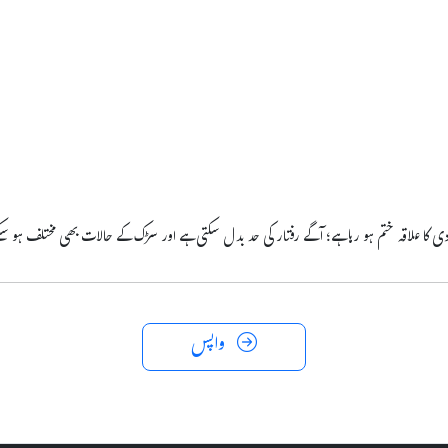
دی کا علاقہ ختم ہو رہا ہے؛ آگے رفتار کی حد بدل سکتی ہے اور سڑک کے حالات بھی مختلف ہو سک
واپس