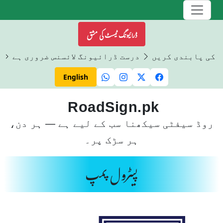
ڈرائیونگ ٹیسٹ کی مشق
ں کی پابندی کریں
درست ڈرائیونگ لائسنس ضروری ہے
ڈ
English
RoadSign.pk
روڈ سیفٹی سیکھنا سب کے لیے ہے — ہر دن،
ہر سڑک پر۔
پیٹرول پمپ