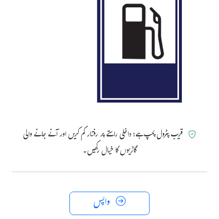
قریب پٹرول پمپ ہے؛ داخلی راستے پر رفتار کم کریں اور آنے جانے والی
گاڑیوں کا خیال رکھیں۔
واپس