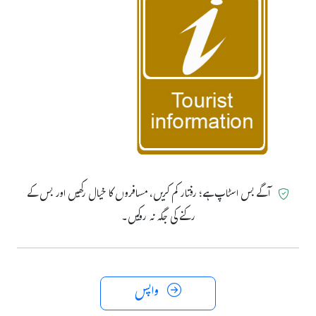
آگے بس اسٹاپ ہے؛ رفتار کم کریں، مسافروں کا خیال رکھیں اور بس کے
رکنے کی جگہ نہ روکیں۔
واپس