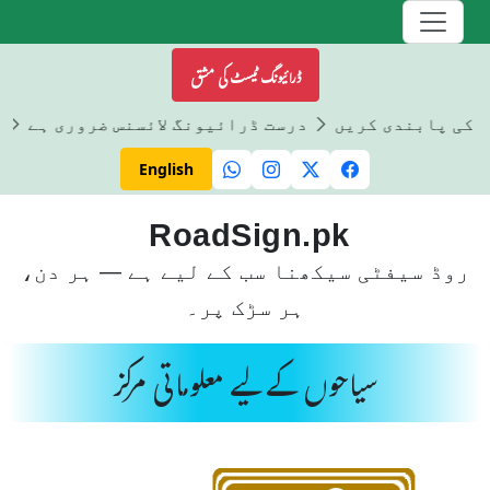
ڈرائیونگ ٹیسٹ کی مشق
ں کی پابندی کریں
درست ڈرائیونگ لائسنس ضروری ہے
ڈ
English
RoadSign.pk
روڈ سیفٹی سیکھنا سب کے لیے ہے — ہر دن،
ہر سڑک پر۔
سیاحوں کے لیے معلوماتی مرکز