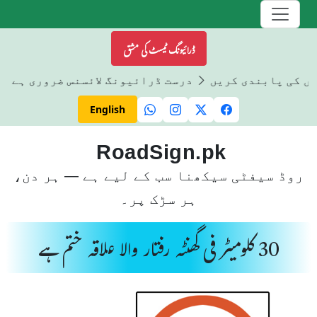
ڈرائیونگ ٹیسٹ کی مشق
وں کی پابندی کریں
درست ڈرائیونگ لائسنس ضروری ہے
English
RoadSign.pk
روڈ سیفٹی سیکھنا سب کے لیے ہے — ہر دن،
ہر سڑک پر۔
30 کلومیٹر فی گھنٹہ رفتار والا علاقہ ختم ہے