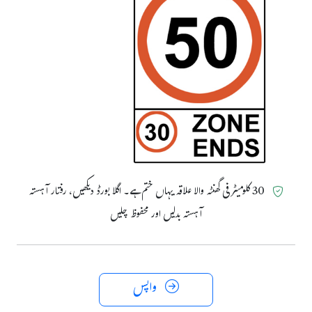
30 کلومیٹر فی گھنٹہ والا علاقہ یہاں ختم ہے۔ اگلا بورڈ دیکھیں، رفتار آہستہ
آہستہ بدلیں اور محفوظ چلیں
واپس