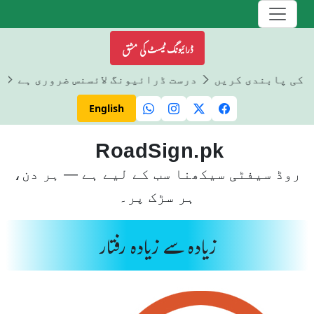
ڈرائیونگ ٹیسٹ کی مشق
ں کی پابندی کریں
درست ڈرائیونگ لائسنس ضروری ہے
ڈ
English
RoadSign.pk
روڈ سیفٹی سیکھنا سب کے لیے ہے — ہر دن،
ہر سڑک پر۔
زیادہ سے زیادہ رفتار