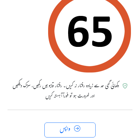
دکھائی گئی حد سے زیادہ رفتار نہ کریں۔ رفتار قابو میں رکھیں، سڑک دیکھیں
اور ضرورت ہو تو فوراً آہستہ کریں
واپس