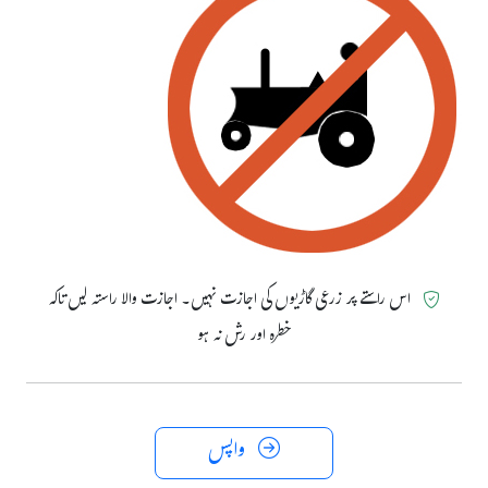
اس راستے پر زرعی گاڑیوں کی اجازت نہیں۔ اجازت والا راستہ لیں تاکہ
خطرہ اور رش نہ ہو
واپس