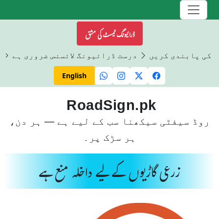
ڈرائیونگ ٹیسٹ کی مشق
ں کی پابندی کریں
درست ڈرائیونگ لائسنس ضروری ہے
ڈ
English
RoadSign.pk
روڈ سیفٹی سیکھنا سب کے لیے ہے — ہر دن،
ہر سڑک پر۔
زرعی گاڑیوں کے لیے داخلہ منع ہے