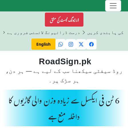
ڈرائیونگ ٹیسٹ کی مشق
ں کی پابندی کریں
درست ڈرائیونگ لائسنس ضروری ہے
ڈ
English
RoadSign.pk
روڈ سیفٹی سیکھنا سب کے لیے ہے — ہر دن،
ہر سڑک پر۔
6 ٹن فی ایکسل سے زیادہ وزن والی گاڑیوں کا
داخلہ منع ہے