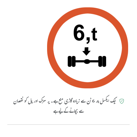
ایک ایکسل پر 6 ٹن سے زیادہ گاڑی منع ہے۔ یہ سڑک اور پل کو نقصان
سے بچانے کے لیے ہے