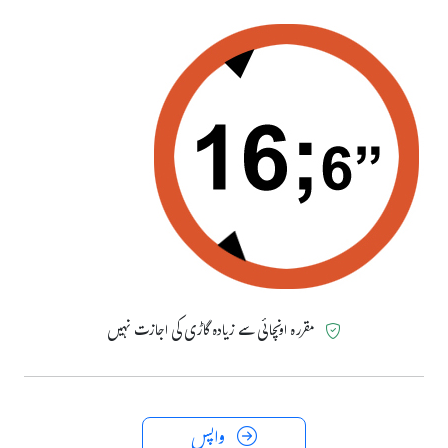
مقررہ اونچائی سے زیادہ گاڑی کی اجازت نہیں
واپس