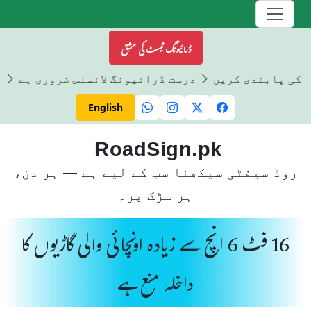
ڈرائیونگ ٹیسٹ کی مشق
ں کی پابندی کریں
درست ڈرائیونگ لائسنس ضروری ہے
ڈ
English
RoadSign.pk
روڈ سیفٹی سیکھنا سب کے لیے ہے — ہر دن،
ہر سڑک پر۔
16 فٹ 6 انچ سے زیادہ اونچائی والی گاڑیوں کا
داخلہ منع ہے