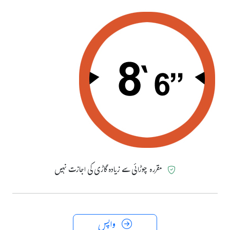
مقررہ چوڑائی سے زیادہ گاڑی کی اجازت نہیں
واپس