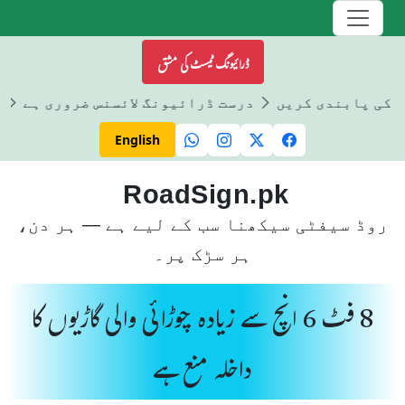
ڈرائیونگ ٹیسٹ کی مشق
ں کی پابندی کریں
درست ڈرائیونگ لائسنس ضروری ہے
ڈ
English
RoadSign.pk
روڈ سیفٹی سیکھنا سب کے لیے ہے — ہر دن،
ہر سڑک پر۔
8 فٹ 6 انچ سے زیادہ چوڑائی والی گاڑیوں کا
داخلہ منع ہے