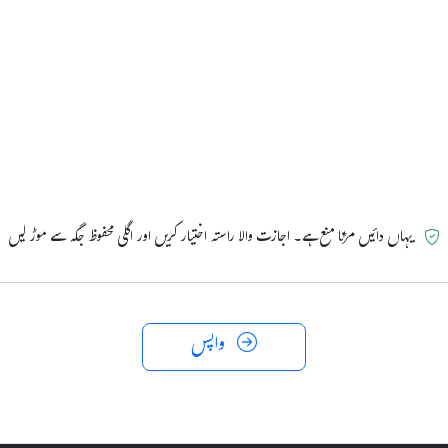
یہاں دائیں مڑنا منع ہے۔ اجازت والا راستہ اختیار کریں اور اگلی محفوظ جگہ سے موڑ لیں
واپس