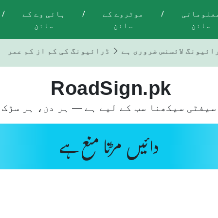
علوماتی
/
موٹروے کے
/
ہائی وے کے
/
سائن
سائن
سائن
رائیونگ لائسنس ضروری ہے
ڈرائیونگ کی کم از کم عمر 18 سال ہے
RoadSign.pk
سیفٹی سیکھنا سب کے لیے ہے — ہر دن، ہر سڑک 
دائیں مڑنا منع ہے