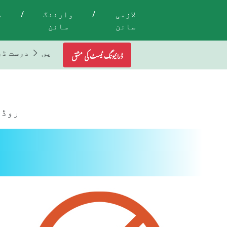
لازمی
/
وارننگ
/
م
سائن
سائن
تمام ٹریفک لائٹس اور اشاروں کی پابندی کریں
درست ڈ
ڈرائیونگ ٹیسٹ کی مشق
روڈ 