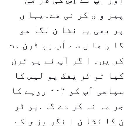
پیر و ی کر نی ھے۔یہا ں
پر بھی یہ نشا ن لگا ھو
گا و ھا ں سے آپ یو ٹرن مت
کر یں۔ ا گر آپ نے یو ٹرن
کیا تو ٹر یفک پو لیس کا
سپاھی آپ کو ۰۰۳ روپے کا
جر ما نہ کر دے گا .یو ٹر
ن کا نشا ن ا نگر یز ی کے