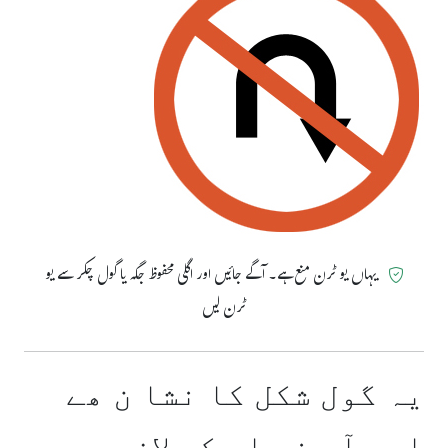
یہاں یو ٹرن منع ہے۔ آگے جائیں اور اگلی محفوظ جگہ یا گول چکر سے یو
ٹرن لیں
یہ گول شکل کا نشا ن ھے
اور آپ نے اِس کی لاز می