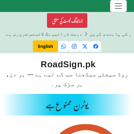
ڈرائیونگ ٹیسٹ کی مشق
وں کی پابندی کریں
درست ڈرائیونگ لائسنس ضروری ہے
English
RoadSign.pk
روڈ سیفٹی سیکھنا سب کے لیے ہے — ہر دن،
ہر سڑک پر۔
یوٹرن ممنوع ہے