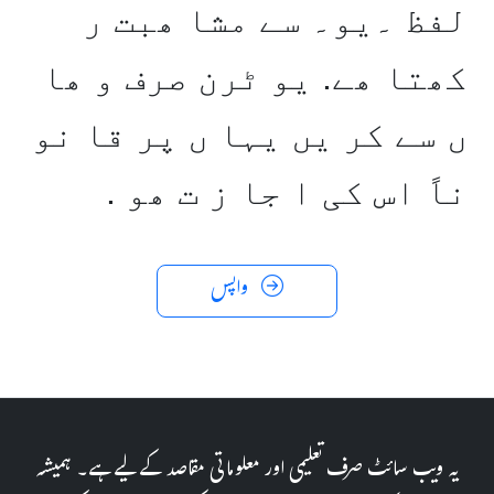
لفظ ۔یو۔ سے مشا ھبت ر
کھتا ھے. یو ٹرن صرف و ھا
ں سے کر یں یہا ں پر قا نو
ناً اس کی ا جا ز ت ھو .
واپس
یہ ویب سائٹ صرف تعلیمی اور معلوماتی مقاصد کے لیے ہے۔ ہمیشہ