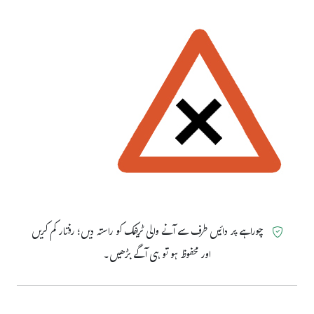
چوراہے پر دائیں طرف سے آنے والی ٹریفک کو راستہ دیں؛ رفتار کم کریں
اور محفوظ ہو تو ہی آگے بڑھیں۔