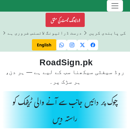
ڈرائیونگ ٹیسٹ کی مشق
ں کی پابندی کریں
درست ڈرائیونگ لائسنس ضروری ہے
ڈ
English
RoadSign.pk
روڈ سیفٹی سیکھنا سب کے لیے ہے — ہر دن،
ہر سڑک پر۔
چوک پر دائیں جانب سے آنے والی ٹریفک کو
راستہ دیں